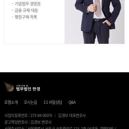
기업법무∙경영권
금융∙규제 대응
행정구제∙학폭
로펌소개
오시는길
1:1 비밀상담
Q&A
사업자등록번호 : 273-88-00076
김경보 대표변호사
광고책임변호사 : 김경보 변호사
서울주사무소 : 서울특별시 서초구 서초중앙로 123, 7층 (서초동, 엘렌타워 /