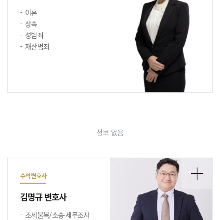
이혼
상속
성범죄
재산범죄
정보 없음
수석 변호사
김명규 변호사
조세불복/소송∙세무조사