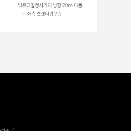
법원검찰청사거리 방향 70m 이동
좌측 엘렌타워 7층
8번출구)