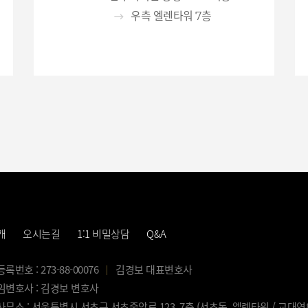
우측 엘렌타워 7층
개
오시는길
1:1 비밀상담
Q&A
번호 : 273-88-00076
김경보 대표변호사
변호사 : 김경보 변호사
무소 : 서울특별시 서초구 서초중앙로 123, 7층 (서초동, 엘렌타워 / 교대역