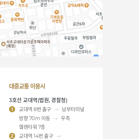
대중교통 이용시
3호선 교대역(법원, 경찰청)
1
교대역 8번 출구
남부터미널
방향 70m 이동
우측
엘렌타워 7층
2
교대역 14번 출구