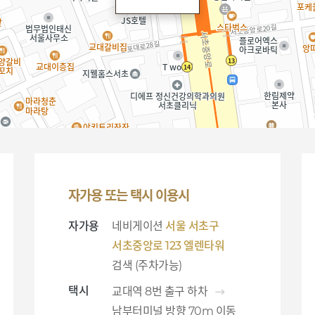
자가용 또는 택시 이용시
자가용
네비게이션
서울 서초구
서초중앙로 123 엘렌타워
검색 (주차가능)
택시
교대역 8번 출구 하차
남부터미널 방향 70m 이동