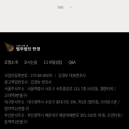
다음 페이지
166
로펌소개
오시는길
1:1 비밀상담
Q&A
사업자등록번호 : 273-88-00076
김경보 대표변호사
광고책임변호사 : 김경보 변호사
서울주사무소 : 서울특별시 서초구 서초중앙로 123, 7층 (서초동, 엘렌타워 /
교대역8번출구)
대구분사무소 : 대구광역시 수성구 동대구로 354, 701호 (범어동, 브라운스톤 /
범어역11번출구)
부산분사무소 : 부산광역시 해운대구 해운대해변로 203, 610호 (우동, 오션타워 /
동백역1번출구)