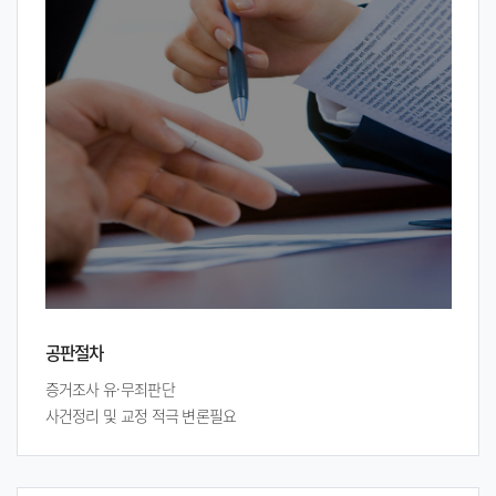
공판절차
증거조사 유·무죄판단
사건정리 및 교정 적극 변론필요