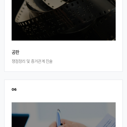
공판
쟁점정리 및 증거관계 진술
06