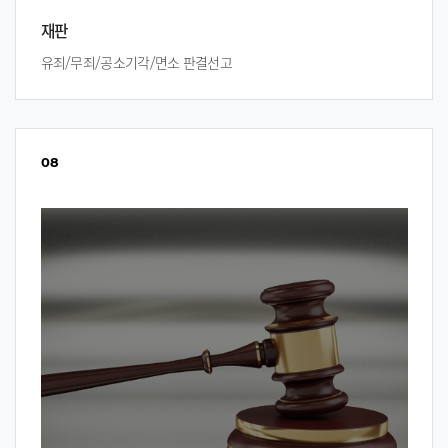
재판
유죄/무죄/공소기각/면소 판결선고
08