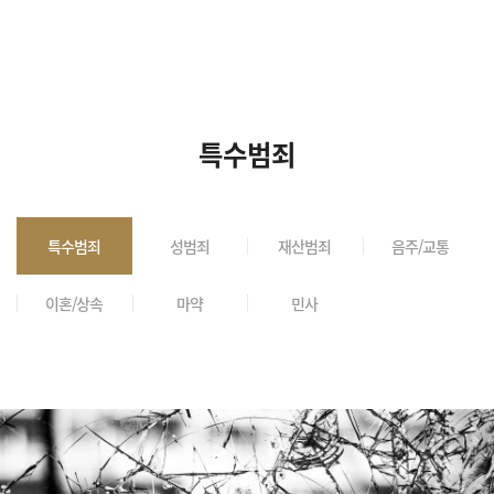
특수범죄
특수범죄
성범죄
재산범죄
음주/교통
이혼/상속
마약
민사