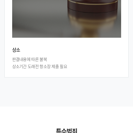
상소
판결내용에 따른 불복
상소기간 도래전 항소장 제출 필요
특수범죄