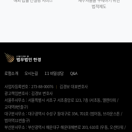
해외 법률 컨설팅 서비스
채무자들을 구제하기 위한
법적제도
로펌소개
오시는길
1:1 비밀상담
Q&A
사업자등록번호 : 273-88-00076
김경보 대표변호사
광고책임변호사 : 김경보 변호사
서울주사무소 : 서울특별시 서초구 서초중앙로 123, 7층 (서초동, 엘렌타워 /
교대역8번출구)
대구분사무소 : 대구광역시 수성구 동대구로 354, 701호 (범어동, 브라운스톤 /
범어역11번출구)
부산분사무소 : 부산광역시 해운대구 해운대해변로 203, 610호 (우동, 오션타워 /