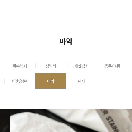
마약
특수범죄
성범죄
재산범죄
음주/교통
이혼/상속
마약
민사