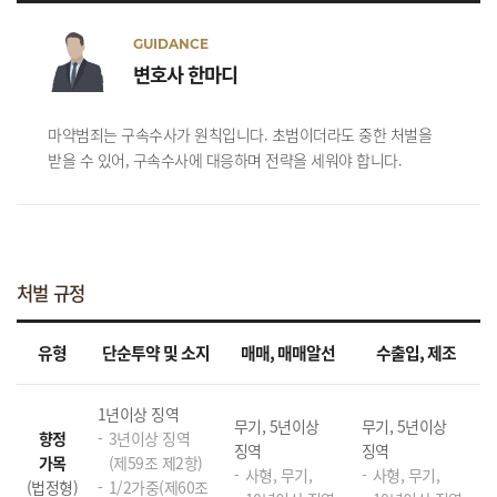
GUIDANCE
변호사 한마디
마약범죄는 구속수사가 원칙입니다. 초범이더라도 중한 처벌을
받을 수 있어, 구속수사에 대응하며 전략을 세워야 합니다.
처벌 규정
유형
단순투약 및 소지
매매, 매매알선
수출입, 제조
1년이상 징역
무기, 5년이상
무기, 5년이상
향정
3년이상 징역
징역
징역
가목
(제59조 제2항)
사형, 무기,
사형, 무기,
(법정형)
1/2가중(제60조