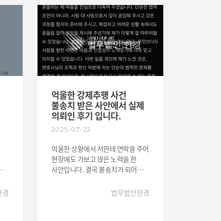
이
하나가 결과를 크게 바꾸기 때문에,
로
전문적인 조력이 특히 중요합니다.
을
법무법인 한경은 앞으로도 의뢰인 한
분 한 분의 상황을 깊이 이해하고
하는
최선의 결과를 만들기 위해 끝까지
함께하겠습니다. #음주운전변호사 #
음주변호사 #형사변호사
는
억울한 강제추행 사건
불송치 받은 사안에서 실제
의뢰인 후기 입니다.
2025-07-22
억울한 상황에서 저한테 연락을 주어
현장에도 가보고 많은 노력을 한
의를
사안입니다. 결국 불송치가 되어
억이
억울함이 해소된 사례입니다.
법무법인 한경은 의뢰인 입장에서
한경
법무법인한경
최선을 다해드리도록 하겠습니다.