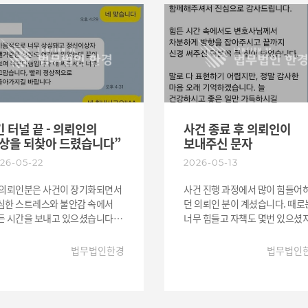
긴 터널 끝 - 의뢰인의
사건 종료 후 의뢰인이
상을 되찾아 드렸습니다”
보내주신 문자
26-05-22
2026-05-13
 의뢰인분은 사건이 장기화되면서
사건 진행 과정에서 많이 힘들어
심한 스트레스와 불안감 속에서
던 의뢰인 분이 계셨습니다. 때로
든 시간을 보내고 있으셨습니다.
너무 힘들고 자책도 몇번 있으셨
상적인 일상생활조차 어려울 만큼
그 때마다 차분히 마음을 다 잡게
리적 압박이 큰 상황이었고 결과에
도와드렸고 같이 방향성을 잡아
법무법인한경
법무법인
한 두려움 또한 상당하였습니다.
끝까지 함께 대응했습니다. 사건
무법인 한경은 사건 초기부터
마무리된 후 의뢰인께서 큰 힘이
료까지 의뢰인과의 지속적으로
되셨다며 작은 선물과 함께 감사
통하며 사실관계를 구체적으로
인사를 전해주셨습니다. 보통