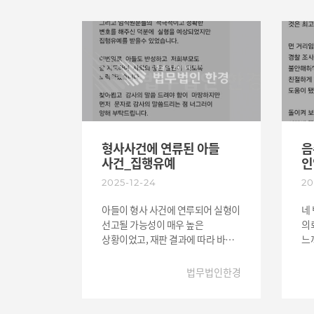
상담을 요청하게 되었습니다. 전화
포
너머로 전달된 사건 내용은 다소
있
정리가 되지 않은 상태였고, 의뢰인
끝
스스로도 무엇이 핵심 쟁점인지 알기
이
어려운 상황이었습니다. 그럼에도
잡아주
불구하고 저는 차분하게 이야기를
전
하나하나 정리해 주며, 현재
연
상황에서 가장 우선적으로 해야 할
저
대응과 절대 해서는 안 될 행동들을
잘
명확히 설명해 주었습니다. 짧은
연
형사사건에 연류된 아들
음
전화 상담이었지만, 그동안 ‘이상한
받
사건_집행유예
인
말만 들었다’고 느꼈던 부분들이
있
2025-12-24
20
정리되면서 의뢰인은 처음으로
쉽
상황을 이해하게 되었고, 불안감도
심
아들이 형사 사건에 연루되어 실형이
네
크게 줄어들었습니다. 너무 다급한
결
선고될 가능성이 매우 높은
의
마음에 기대감 없이 전화상담을 했던
마
상황이었고, 재판 결과에 따라 바로
느끼셨습
것이 의뢰인분은 오히려 다행이며 큰
감
수감이 될 수도 있는 위기였습니다.
변
도움이 되었다고 하셨습니다.
2
아버지는 자녀의 문제로 큰 걱정과
많
법무법인한경
분
부담을 안고 있었고, 가족 전체가
대
해
심리적으로 매우 힘든 상태였습니다.
사
2
심리적으로 많이 힘든 상황 속에서
의