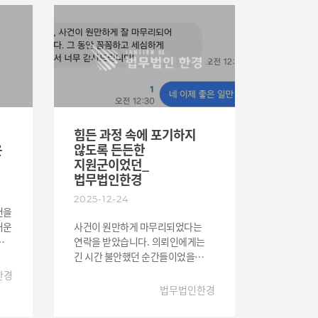
에
조력이 반드시 필요한 상태였습니다.
의뢰인 분은 사건 초기부터 불안한
마음에 수차례 상담과 문의를
지만
했지만, 변호인은 매번 차분하게
사건 진행 상황을 설명하고 대응
방향을 안내해드렸습니다. 특히
사건의 사실관계와 정황을 면밀하게
정리하여 변호인 의견서를 정성껏
지
작성하고, 의뢰인의 상황을 충분히
힘든 과정 속에 포기하지
면
반영한 법적 대응 전략을
은
않도록 든든한
.
마련하였습니다. 수사 과정에서도
지원군이었던_
의뢰인이 불안해하지 않도록
법무법인한경
지속적인 상담과 설명을 통해 사건
2025-12-24
대응을 진행하였습니다. 그 결과,
건을
변호인의 적극적인 대응과 철저한
러운
사건이 원만하게 마무리되었다는
준비 덕분에 의뢰인은 예상보다 좋은
연락을 받았습니다. 의뢰인에게는
결과를 얻을 수 있었으며, 의뢰인은
몰라
긴 시간 불안했던 순간들이었을
사건이 마무리된 이후 “힘든 시간을
겁니다. 그러나 그 과정을 무사히
한경
버틸 수 있었던 것은 변호사님의
사건
지나올 수 있었다는 말에 마음이
법무법인한경
도움 덕분이었다”며 깊은 감사의
놓였습니다. 법률 문제는 결과
뜻을 전했습니다.
정
만큼이나 과정이 중요하다고