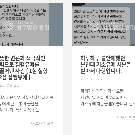
뢰인분께서 고마운 문자를
다. 경찰 조사에도 직접
덜어지셨기를 바랍니다. 아드님
셨습니다. 2026년에도 더욱
행해 주며 가장의 불안과 두려움을
다시 일상 속에서 본연의 모습으
람있는 법률서비스를
어주었고, 조사 이후에도
밝게 지낼 수 있도록 앞으로의 길
려야하겠다는 마음을 가지며
책감으로 잠 못 이루는 의뢰인분을
응원하겠습니다! 법무법인 한경은
게 또 시작하려 합니다. 법률적
틈히 통화를 하며 마음 약해지지
언제나 가족의 마음을 먼저 생각
움이 필요하실 경우 언제든
록 도움드렸습니다. 같이 노력한
조력자가 되겠으며, 혹여나 또
저하지 마시고 한경을 찾아오시면
과 실형은 면하였고, 바쁜
걱정되는 순간이 찾아오신다면
심껏 도움드리겠습니다.
중에도 연락하며 친절하게
언제든 편하게 연락 주세요.
언하며 정신적으로 힘이 되주어
아드님과 가족 분들 모두 앞으로
뜻한 변론과 적극적인
하루하루 불안해했던
듭 감사하다는 인사를 받았습니다.
좋은 일만 가득하시길
력으로 집행유예를
분인데 기소유예 처분을
록 하지 말아야 할 실수를
바라겠습니다! #형사변호사 #
끌어낸 사건 [ 1심 실형 --
받아서 다행입니다.
였지만 의뢰인분의 내면적인 힘든
형사사건변호사 #형사소송
 2심 집행유예 ]
2025-07-31
정도 있기에 열심히 도와드렸으며
25-09-22
행히 좋은 결과를 가질 수
피해자와의 합의가 중요한
다. # 음주운전 #음주운전
사사건은 당사자뿐만 아니라 가족
사안이였고 잘 마무리되어서
호사 #음주사건 변호사 #
두에게 큰 고통과 불안을
기소유예 처분을 받았습니다. 합
사전문변호사 #형사사건변호사
겨줍니다. 특히 처음 겪는
위해서 저녁 밤에도 고민했던 기
건이라면 두려움과 막막함은 더욱
납니다. 이제는 건강하고 올바른
법무법인
밖에 없습니다. 이번 사건에서
모습으로 잘 지냈으면 합니다.
법무법인한경
뢰인의 가족은 처음엔 부끄럽고
든 마음 때문에 상담조차