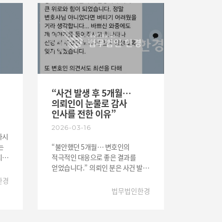
“사건 발생 후 5개월…
의뢰인이 눈물로 감사
인사를 전한 이유”
2026-03-16
하시
는
“불안했던 5개월… 변호인의
지만
적극적인 대응으로 좋은 결과를
얻었습니다.” 의뢰인 분은 사건 발생
가며
이후 약 5개월 동안 수사와 재판
한경
이
과정에서 큰 불안과 압박을 겪고
법무법인한경
있었습니다. 사건의 결과에 따라
인생에 큰 영향을 받을 수 있는
상황이었기 때문에 전문적인 법률