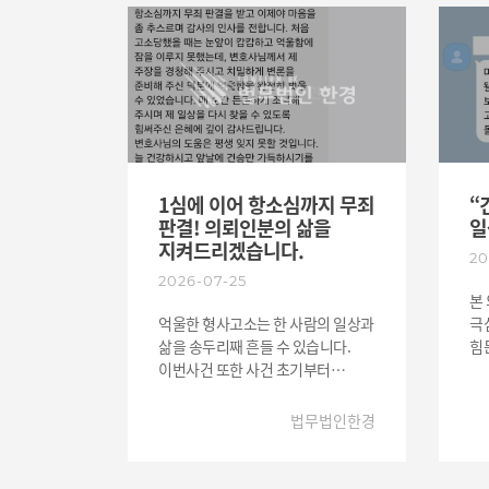
1심에 이어 항소심까지 무죄
“
판결! 의뢰인분의 삶을
일
지켜드리겠습니다.
20
2026-07-25
본
억울한 형사고소는 한 사람의 일상과
극
삶을 송두리째 흔들 수 있습니다.
힘
이번사건 또한 사건 초기부터
정
의뢰인분의 이야기를 끝까지
심
경청하고 사실관계와 증거를 면밀히
대
법무법인한경
분석하여 치밀한 변론 전략을 수립한
법
결과 1심에 이어 항소심에서도 무죄
종
판결을 이끌어낼 수 있었습니다.
소