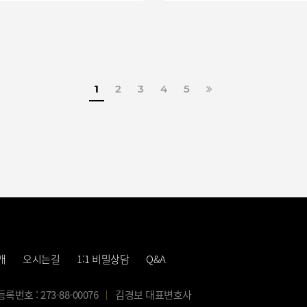
였다고 합니다. 그러나 사건을
아 진행하면서, 저희 법무법인
경은 피고인을 단순한 사건
사자가 아닌 가족처럼 따뜻하게
하며, 자주 면회를 통해 상황을
검하고 정서적인 안정까지 도울 수
페이지
페이지
페이지
페이지
마지막으로
1
2
3
4
5
록 최선을 다했습니다. 그 결과,
고인은 집행유예 판결을 받을 수
었고 곧바로 가족의 품으로 돌아올
습니다. 의뢰인 가족분께서는
음과 같은 진심 어린 말씀을
주셨습니다. “제 아들을
형처럼 따뜻하게 대해주시고 자주
회도 와주시고… 너무나
사했습니다. 아들이 집행유예로
올 수 있었던 것은 변호사님의
극적인 변론 덕분이라 생각합니다.
개
오시는길
1:1 비밀상담
Q&A
제는 기뻐서 많이 울 정도였어요.
으로 감사드립니다.” 이러한
뜻한 인사를 받을 때마다, 저희는
번호 : 273-88-00076
김경보 대표변호사
순히 사건을 해결하는 것을 넘어