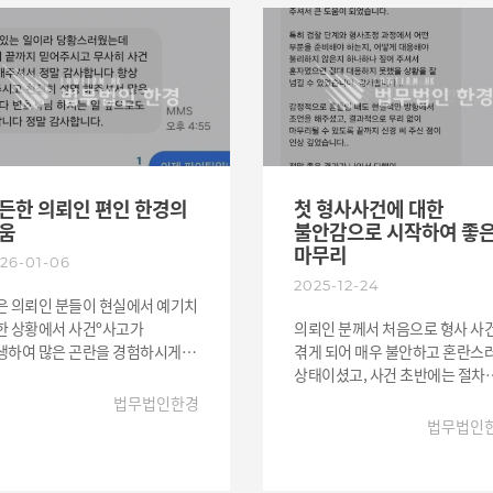
리하고 전략을 수립하였습니다.
법률적인 사건들이 생기면 어디
사기관과 해당 법원에 의뢰인의
의지할 곳도 터 놓고 논의할 곳도
황을 적극 전달하며 사건 대응에
없는 분들이 대부분입니다. 많은
였습니다. 그 과정에서 의뢰인
시간들을 매일 함께 하지는 못하
은 “이제야 긴 터널의 끝이 보이는
아주 짧게나마 같은 사람으로써
 같습니다!” “정신적으로 너무
법률적 대리인으로써 사건의
들었는데 끝이 나서 정말
마무리가 잘 될 수 있도록 항상
행입니다.”라는 말을 전하며 깊은
최선을 다하고 있습니다. 법률적
감을 표현하셨습니다. 법무법인
고민이 있으시다면 혼자 고심하
든한 의뢰인 편인 한경의
첫 형사사건에 대한
경은 단순히 사건을 처리하는 것을
마시고 한경의 문을 두드리신다
움
불안감으로 시작하여 좋
어 의뢰인분들이 다시 평온한
최선을 다하여 도움드리겠습니다
마무리
26-01-06
상으로 돌아갈 수 있도록
2025-12-24
지막까지 책임감 있게 조력을
은 의뢰인 분들이 현실에서 예기치
하여 도움드리고 있으며, 어떠한
한 상황에서 사건º사고가
의뢰인 분께서 처음으로 형사 사
려움 속에서도 최선의 다하여
생하여 많은 곤란을 경험하시게
겪게 되어 매우 불안하고 혼란스
과를 위해 함께하고 있으니 혼자
십니다. 저희 의뢰인 분도 본인의
상태이셨고, 사건 초반에는 절차도
롭게 고민하지 않으셨으면 합니다.
지와 상관없이 형사사건에
모르고 앞으로 어떻게 진행될지 
법무법인한경
럼 항상 최선을 다하는 한경이
루되었고 처음으로 경찰서를 가는
막막함과 두려움이 크셨습니다. 저희
법무법인
겠습니다.
험을 하셨습니다. 그 과정에서 큰
법무법인한경과 빠른 선임으로 
안과 당황스러움으로 하루하루를
초기부터 개입하여 형사 절차 및
냈고 사건의 특성상 중도에
전반적인(수사·검찰 단계·형사조