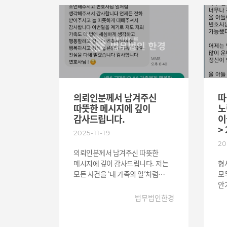
의
법무법인 한경의 변호사들과
주었습니
주
직원들의 적극적이고 치밀하게 변호
동
보
준비를 진행해 주었고, 그 결과
덜
드
실형이 예상되던 상황에서 집행유예
죄
새롭
판결을 받을 수 있었습니다.
틈
도
아버지는 이 결과에 대해 깊이
않도
주
감사하며, 아들이 이번 일을 계기로
결
성
반성하고 바르게 살도록
와
지도하겠다는 다짐을 하였습니다.
조
의뢰인분께서 남겨주신
따
거
따뜻한 메시지에 깊이
노
비
감사드립니다.
이
하
>
2025-11-19
사
20
다
의뢰인분께서 남겨주신 따뜻한
있었습니
메시지에 깊이 감사드립니다. 저는
형
변
모든 사건을 ‘내 가족의 일’처럼
모
형
신중하게 살피고, 언제든 연락드릴
안
수 있도록 항상 곁에서 대응해드리는
사
법무법인한경
것을 가장 중요하게 생각합니다.
클 수
이번 사건 역시 사실관계를 세심하게
의
검토하고 필요한 조치를 빠르게
힘