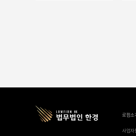
진행해 좋은 결과를 만들기 위해
망설
최선을 다했습니다. 앞으로도
맡
의뢰인분과 가족에게 좋은 일만
한
가득하길 진심으로 기원합니다. #
당
형사변호사 #감사문자 #
대
성범죄변호사
점
있도
피
있
수 있었
다
전해
친
면
감
나
적
로펌소
어
진심
따
사업자등록
단