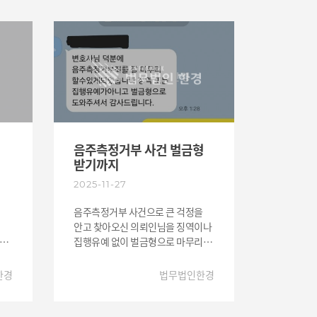
해
생각합니다. 작은 부분 하나도
놓치지 않으려 노력했으며 그 노력이
지
전달된 것 같아 다행입니다.
게
변호사의 역할은 단순히 이기는 것이
야
아니라 의뢰인의 일상을 다시
돌려드리는 것이라 믿습니다. 이번
사건도 그렇게 마무리되어 감사한
하루이며, 앞으로도 묵묵히 제
을
역할을 하겠습니다.
음주측정거부 사건 벌금형
넘길
받기까지
2025-11-27
음주측정거부 사건으로 큰 걱정을
다고
안고 찾아오신 의뢰인님을 징역이나
.
집행유예 없이 벌금형으로 마무리할
셨을
수 있도록 도왔습니다. 사건
를
초기부터 사실관계 분석과 대응
한경
법무법인한경
전략을 세밀하게 준비했고, 그 결과
가장 우려했던 법적 위험을 피할 수
도
있었습니다. 형사 사건은 작은 차이