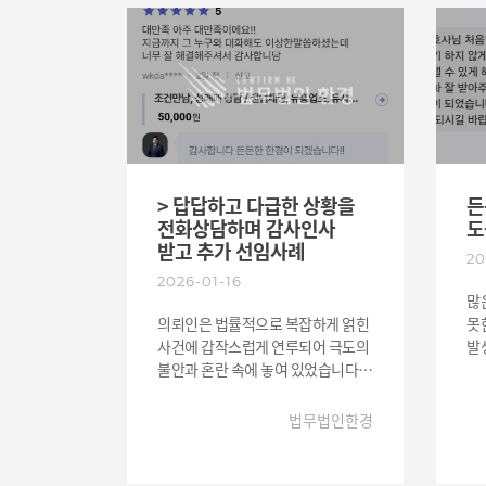
사건이 모두 마무리된 후
정
의뢰인분께서 보내주신 감사의
수
문자입니다. "변호사님께서 제
상
주장을 경청해 주시고 치밀하게
집중하
변론을 준비해 주신 덕분에 억울함을
분
완전히 벗을 수 있었습니다."
것
의뢰인분의 감사인사는 저희에게
힘
가장 큰 보람이자 앞으로도 최선을
다
다해야 하는 이유입니다. 형사사건은
안도
> 답답하고 다급한 상황을
든
초기 대응과 변론 방향에 따라
한
전화상담하며 감사인사
도
결과가 확연히 달라질 수 있습니다.
넘
받고 추가 선임사례
20
법무법인한경은 사건 하나하나를 내
일
2026-01-16
가족의 일처럼 책임감 있게
마
많
검토하며, 의뢰인의 권익을 지키기
다
의뢰인은 법률적으로 복잡하게 얽힌
못
위해 끝까지 함께 합니다. 억울한
어
사건에 갑작스럽게 연루되어 극도의
발
형사사건을 마주하신다면
결
불안과 혼란 속에 놓여 있었습니다.
되
법률전문가와 함께 현명한
외
주변 누구에게 물어봐도 명확한 답을
의
솔루션으로 도움드릴 수 있으니
그
얻지 못한 채 상황은 점점
연
법무법인한경
주저하지 마시고 한경으로
되
급박해졌고, 직접 찾아가 상담할
경
상담주시면 최선을 다해
시간적 여유조차 없는 상태였습니다.
불
도움드리겠습니다.
결국 마지막이라는 심정으로 전화
보