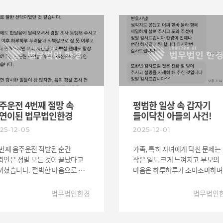
기하고 싶은 마음도 들 수도
가능성)내용들을 차분하게 설명
었으나 한경의 변호사님들이
드렸고, 특히 검찰 단계와 형사조정
까지 책임감을 가지고 사건을
과정에서 무엇을 준비해야 하는
끌어주시며 방향성을
그리고 어떤 말과 행동이 불리하
셨습니다. 특히 수사 시작하기
작용하는지 또는 어떻게 대응해
에는 무례를 무릅쓰고 수시로
리스크를 줄일 수 있는지 등 여러
락을 드렸으나 변호사님께서는
부분들을 구체적으로 하나하나
의 입장과 감정을 잘 이해해주시며
말씀드렸습니다. 의뢰인 분은
 다독여 주셨고 여러 번
혼자였다면 절대 감당하지 못했
락드렸음에도 전화도 잘
상황을 저희 한경 변호사님들의
주운전 4번째 절망 속
평범한 일상 속 갑자기
아주셨습니다. 그리고 궁금한 점이
방향성 제시 덕분에 안정적으로 
연이된 법무법인한경
들이닥친 아들의 사건!
으면 절차와 대응 방법을 이해하기
수 있었다고 말씀주셨고,
25-12-05
2025-12-01
도록 설명해 주시며 의뢰인에게
감정적으로 흔들릴 때도
리적으로 큰 힘이 되었습니다. 그
변호사님들의 현실적인 조언을
 번째 음주운전 적발된 순간
가족, 특히 자녀에게 닥친 문제는
과 의뢰인은 사건을 무사히 잘
해주며 무리한 선택을 막아주셨
뢰인은 정말 모든 것이 끝났다고
작은 일도 크게 느껴지고 부모의
무리할 수 있었고, 이에 대한
깊은 감사 인사를 전해주셨습니다
니다. 절박한 마음으로 여러
마음은 하루하루가 조마조마하며
사의 마음을 문자로 받았습니다.
호사를 찾던 중 음주 사건에 경험
하루도 발뻗고 잠든 날들이 없으
025년 연말로 내년 한해도 의뢰인
은 저희 법무법인한경을 만났고
겁니다. 그런 어려움 속에서도 저
법무법인한경
법무법인
들을 위해 항상 최선을 다
표 변호사인 저의 풍부한 해결
믿고 맡겨주신 점 진심으로
야겠다는 다짐을 하는 도중
례와 신뢰감 있는 설명으로
감사드립니다. 이번 일을 통해 그
025년 마지막 연말에
뢰인분의 마음을 다 잡아
동안의 불안과 걱정이 조금이라