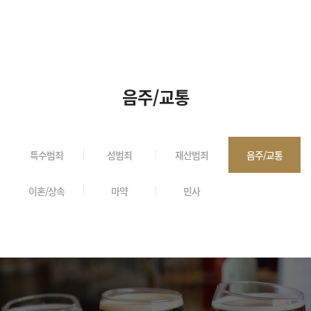
음주/교통
특수범죄
성범죄
재산범죄
음주/교통
이혼/상속
마약
민사