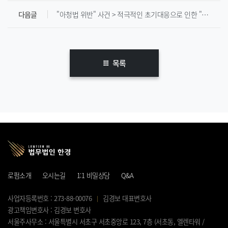
다음글
"아청법 위반" 사건 > 적극적인 초기대응으로 인한 "기소유예"
목록
로펌소개
오시는길
1:1 비밀상담
Q&A
사업자등록번호 : 273-88-00076
김경보 대표변호사
광고책임변호사 : 김경보 변호사
서울주사무소 : 서울특별시 서초구 서초중앙로 123, 7층 (서초동, 엘렌타워 /