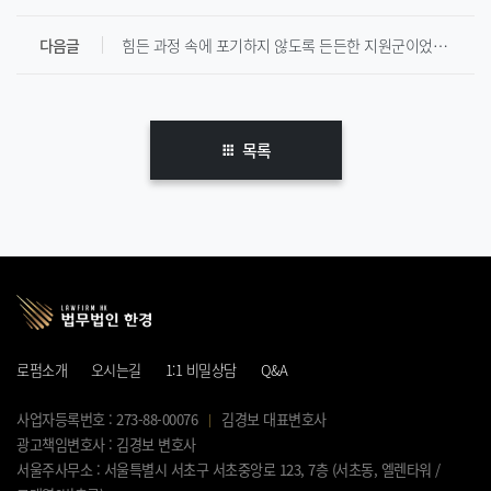
다음글
힘든 과정 속에 포기하지 않도록 든든한 지원군이었던_법무법인한경
목록
로펌소개
오시는길
1:1 비밀상담
Q&A
사업자등록번호 : 273-88-00076
김경보 대표변호사
광고책임변호사 : 김경보 변호사
서울주사무소 : 서울특별시 서초구 서초중앙로 123, 7층 (서초동, 엘렌타워 /