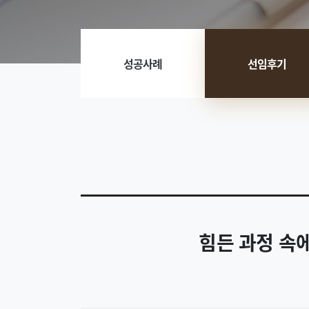
성공사례
선임후기
힘든 과정 속