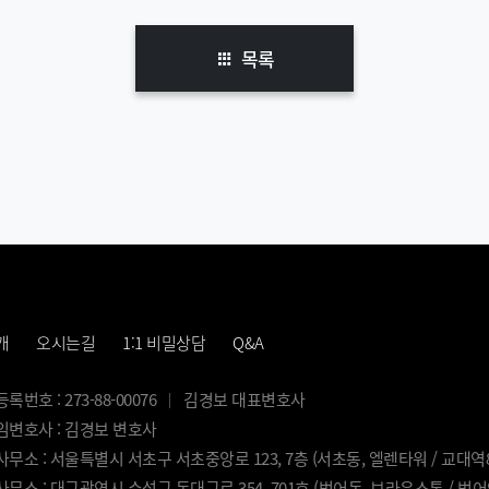
목록
개
오시는길
1:1 비밀상담
Q&A
번호 : 273-88-00076
김경보 대표변호사
변호사 : 김경보 변호사
무소 : 서울특별시 서초구 서초중앙로 123, 7층 (서초동, 엘렌타워 / 교대역
무소 : 대구광역시 수성구 동대구로 354, 701호 (범어동, 브라운스톤 / 범