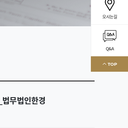
오시는길
Q&A
TOP
던_법무법인한경