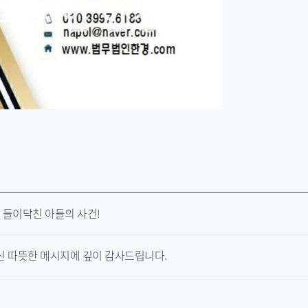
 들이닥친 아들의 사건!
 따뜻한 메시지에 깊이 감사드립니다.