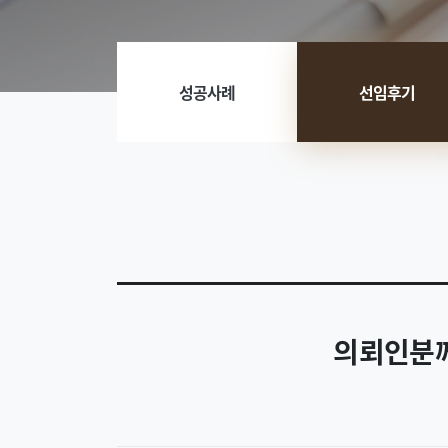
성공사례
선임후기
의뢰인분께