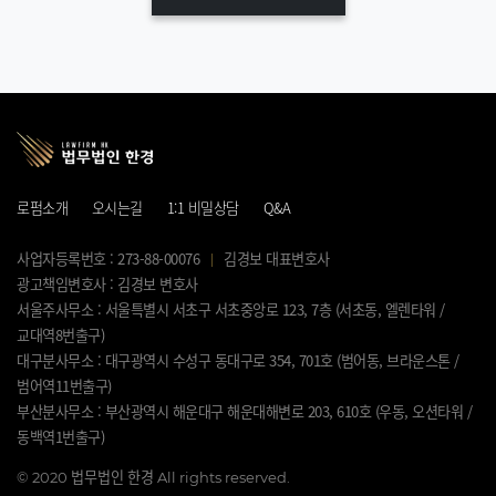
로펌소개
오시는길
1:1 비밀상담
Q&A
사업자등록번호 : 273-88-00076
김경보 대표변호사
광고책임변호사 : 김경보 변호사
서울주사무소 : 서울특별시 서초구 서초중앙로 123, 7층 (서초동, 엘렌타워 /
교대역8번출구)
대구분사무소 : 대구광역시 수성구 동대구로 354, 701호 (범어동, 브라운스톤 /
범어역11번출구)
부산분사무소 : 부산광역시 해운대구 해운대해변로 203, 610호 (우동, 오션타워 /
동백역1번출구)
©
2020 법무법인 한경 All rights reserved.