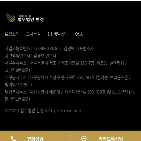
로펌소개
오시는길
1:1 비밀상담
Q&A
사업자등록번호 : 273-88-00076
김경보 대표변호사
광고책임변호사 : 김경보 변호사
서울주사무소 : 서울특별시 서초구 서초중앙로 123, 7층 (서초동, 엘렌타워 /
교대역8번출구)
대구분사무소 : 대구광역시 수성구 동대구로 354, 701호 (범어동, 브라운스톤 /
범어역11번출구)
부산분사무소 : 부산광역시 해운대구 해운대해변로 203, 610호 (우동, 오션타워 /
동백역1번출구)
©
2020 법무법인 한경 All rights reserved.
전화상담
카카오톡상담