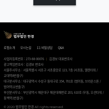
로펌소개
오시는길
1:1 비밀상담
Q&A
사업자등록번호 : 273-88-00076
김경보 대표변호사
광고책임변호사 : 김경보 변호사
서울주사무소 : 서울특별시 서초구 서초중앙로 123, 7층 (서초동, 엘렌타워 /
교대역8번출구)
대구분사무소 : 대구광역시 수성구 동대구로 354, 701호 (범어동, 브라운스톤 /
범어역11번출구)
부산분사무소 : 부산광역시 해운대구 해운대해변로 203, 610호 (우동, 오션타워 /
동백역1번출구)
©
2020 법무법인 한경 All rights reserved.