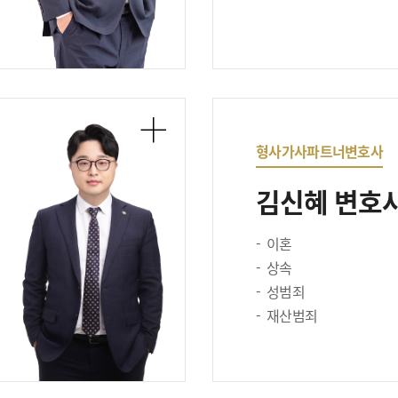
형사가사파트너변호사
김신혜 변호
이혼
상속
성범죄
재산범죄