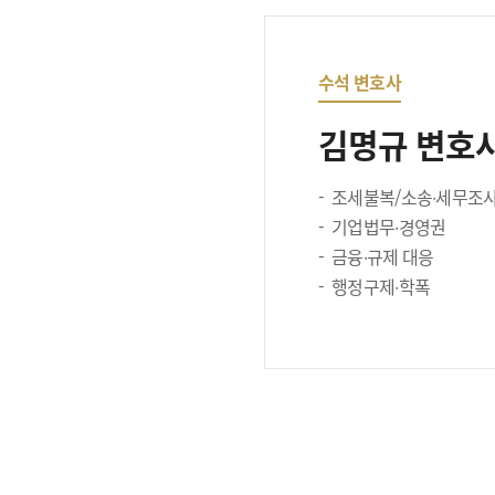
수석 변호사
김명규 변호
조세불복/소송∙세무조
기업법무∙경영권
금융∙규제 대응
행정구제∙학폭