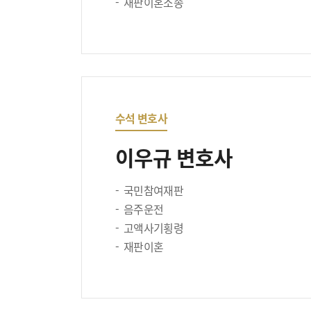
재판이혼소송
수석 변호사
이우규 변호사
국민참여재판
음주운전
고액사기횡령
재판이혼