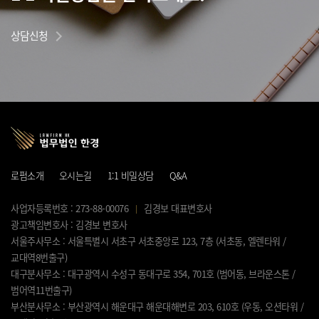
상담신청
로펌소개
오시는길
1:1 비밀상담
Q&A
사업자등록번호 : 273-88-00076
김경보 대표변호사
광고책임변호사 : 김경보 변호사
서울주사무소 : 서울특별시 서초구 서초중앙로 123, 7층 (서초동, 엘렌타워 /
교대역8번출구)
대구분사무소 : 대구광역시 수성구 동대구로 354, 701호 (범어동, 브라운스톤 /
범어역11번출구)
부산분사무소 : 부산광역시 해운대구 해운대해변로 203, 610호 (우동, 오션타워 /