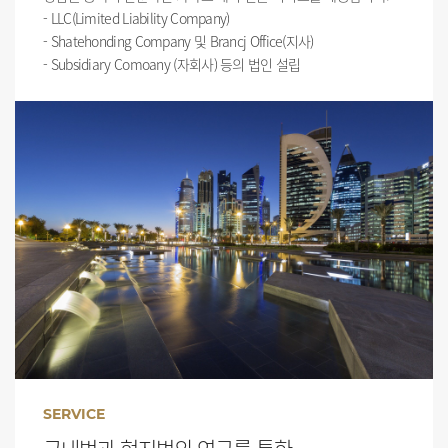
- LLC(Limited Liability Company)
- Shatehonding Company 및 Brancj Office(지사)
- Subsidiary Comoany (자회사) 등의 법인 설립
SERVICE