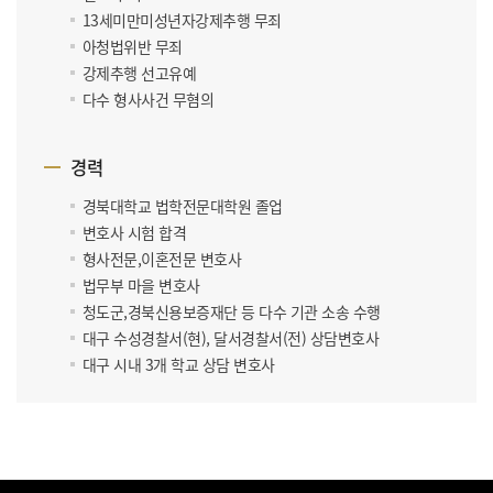
13세미만미성년자강제추행 무죄
아청법위반 무죄
강제추행 선고유예
다수 형사사건 무혐의
경력
경북대학교 법학전문대학원 졸업
변호사 시험 합격
형사전문,이혼전문 변호사
법무부 마을 변호사
청도군,경북신용보증재단 등 다수 기관 소송 수행
대구 수성경찰서(현), 달서경찰서(전) 상담변호사
대구 시내 3개 학교 상담 변호사