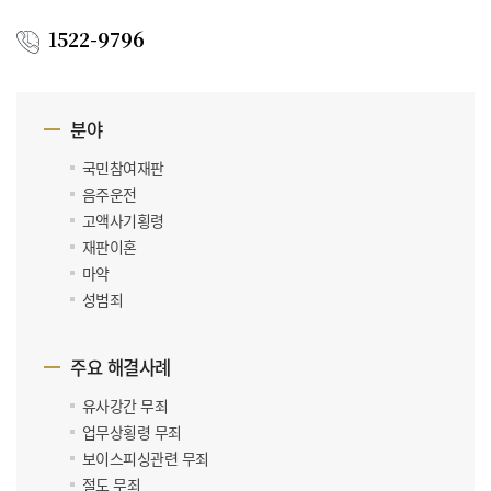
1522-9796
분야
국민참여재판
음주운전
고액사기횡령
재판이혼
마약
성범죄
주요 해결사례
유사강간 무죄
업무상횡령 무죄
보이스피싱관련 무죄
절도 무죄