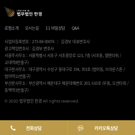
로펌소개
오시는길
1:1 비밀상담
Q&A
사업자등록번호 : 273-88-00076
김경보 대표변호사
광고책임변호사 : 김경보 변호사
서울주사무소 : 서울특별시 서초구 서초중앙로 123, 7층 (서초동, 엘렌타워 /
교대역8번출구)
대구분사무소 : 대구광역시 수성구 동대구로 354, 701호 (범어동, 브라운스톤 /
범어역11번출구)
부산분사무소 : 부산광역시 해운대구 해운대해변로 203, 610호 (우동, 오션타워 /
동백역1번출구)
©
2020 법무법인 한경 All rights reserved.
전화상담
카카오톡상담