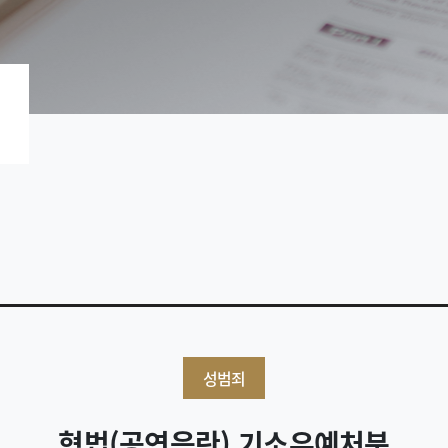
성범죄
형법(공연음란) 기소유예처분