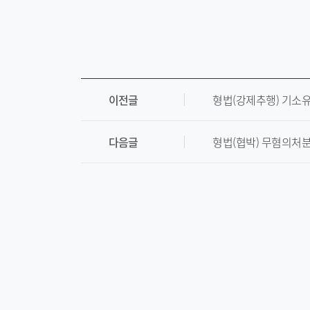
이전글
형법(강제추행) 기소
다음글
형법(협박) 무혐의처