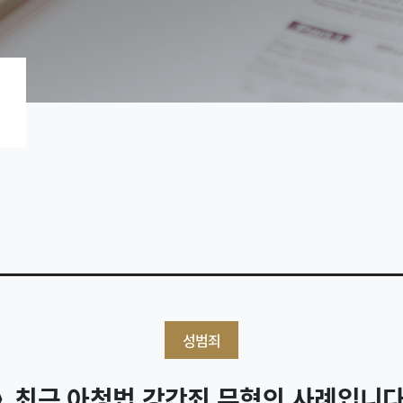
성범죄
》최근 아청법 강간죄 무혐의 사례입니다