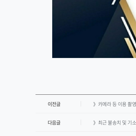
이전글
》카메라 등 이용 촬
다음글