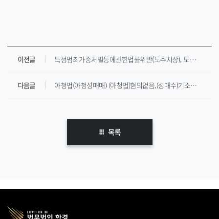
이전글
특정범죄가중처벌등에관한법률위반(도주치상), 도로교통법위반(사고후미조치) 벌금처분
다음글
아청법(아청성매매) (아청법)혐의없음,(성매수)기소유예처분
목록