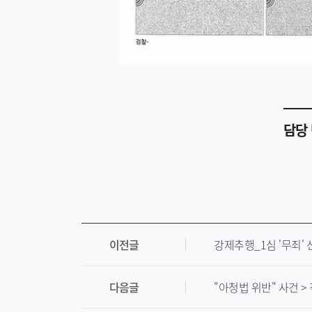
담당 
이전글
강제추행_1심 '무죄' 
다음글
"아청법 위반" 사건 