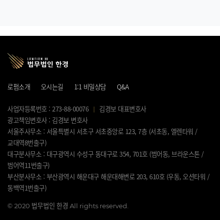
로펌소개
오시는길
1:1 비밀상담
Q&A
사업자등록번호 : 273-88-00076
김경보 대표변호사
광고책임변호사 : 김경보 변호사
서울주사무소 : 서울특별시 서초구 서초중앙로 123, 7층 (서초동, 엘렌타워 /
교대역8번출구)
대구분사무소 : 대구광역시 수성구 동대구로 354, 701호 (범어동, 브라운스톤 /
범어역11번출구)
부산분사무소 : 부산광역시 해운대구 해운대해변로 203, 610호 (우동, 오션타워 /
동백역1번출구)
©
2020 법무법인 한경 All rights reserved.