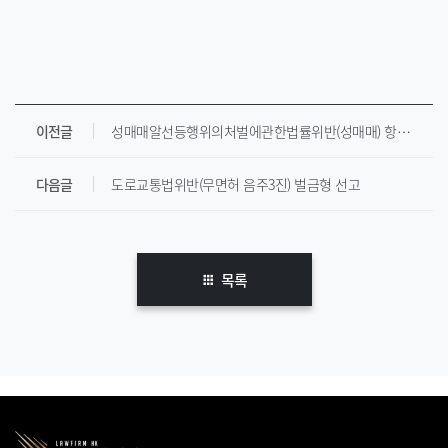
이전글
성매매알선등행위의처벌에관한법률위반(성매매) 항소심 무죄 판결
다음글
도로교통법위반(무면허 음주3진) 벌금형 선고
목록