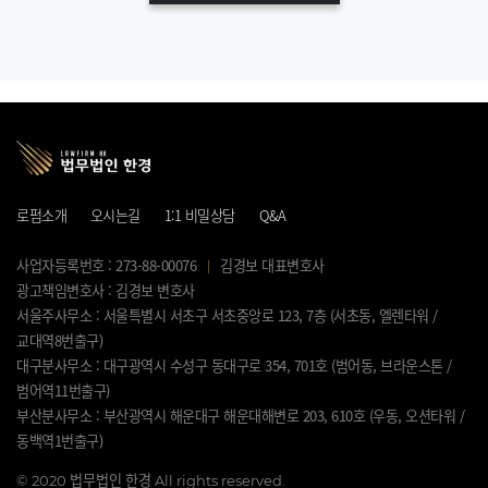
로펌소개
오시는길
1:1 비밀상담
Q&A
사업자등록번호 : 273-88-00076
김경보 대표변호사
광고책임변호사 : 김경보 변호사
서울주사무소 : 서울특별시 서초구 서초중앙로 123, 7층 (서초동, 엘렌타워 /
교대역8번출구)
대구분사무소 : 대구광역시 수성구 동대구로 354, 701호 (범어동, 브라운스톤 /
범어역11번출구)
부산분사무소 : 부산광역시 해운대구 해운대해변로 203, 610호 (우동, 오션타워 /
동백역1번출구)
©
2020 법무법인 한경 All rights reserved.