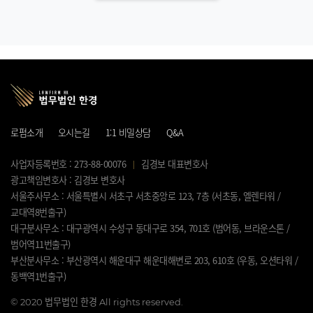
로펌소개
오시는길
1:1 비밀상담
Q&A
사업자등록번호 : 273-88-00076
김경보 대표변호사
광고책임변호사 : 김경보 변호사
서울주사무소 : 서울특별시 서초구 서초중앙로 123, 7층 (서초동, 엘렌타워 /
교대역8번출구)
대구분사무소 : 대구광역시 수성구 동대구로 354, 701호 (범어동, 브라운스톤 /
범어역11번출구)
부산분사무소 : 부산광역시 해운대구 해운대해변로 203, 610호 (우동, 오션타워 /
동백역1번출구)
©
2020 법무법인 한경 All rights reserved.