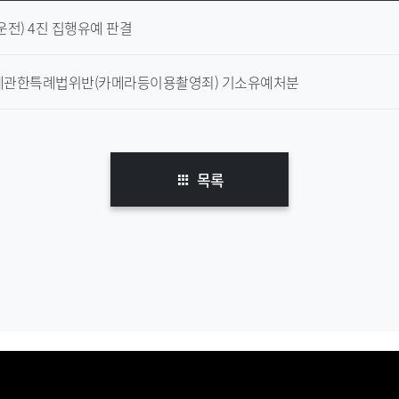
전) 4진 집행유예 판결
관한특례법위반(카메라등이용촬영죄) 기소유예처분
목록