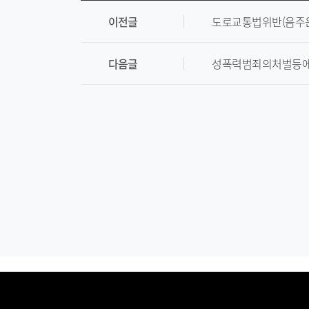
이전글
도로교통법위반(음주운
다음글
성폭력범죄의처벌등에