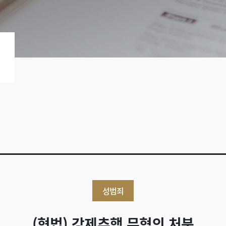
성범죄
(형법) 강제추행 무혐의 처분